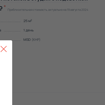
Приблизительная стоимость, актуально на 19 августа 2024
25 м
2
а
1 день
MSD
(КНР)
ние