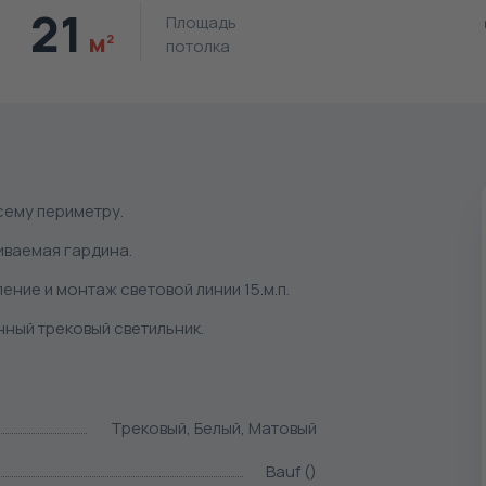
21
Площадь
м
2
потолка
сему периметру.
иваемая гардина.
ение и монтаж световой линии 15.м.п.
ный трековый светильник.
Трековый, Белый, Матовый
Bauf ()