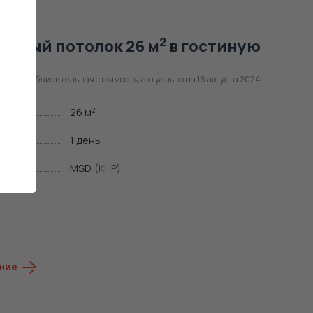
2
невый потолок 26 м
в гостиную
Приблизительная стоимость, актуально на 16 августа 2024
26 м
2
а
1 день
MSD
(КНР)
ние