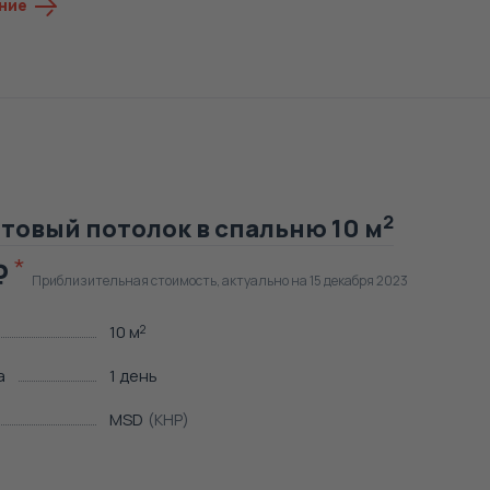
ние
2
товый потолок в спальню 10 м
Приблизительная стоимость, актуально на 15 декабря 2023
10 м
2
а
1 день
MSD
(КНР)