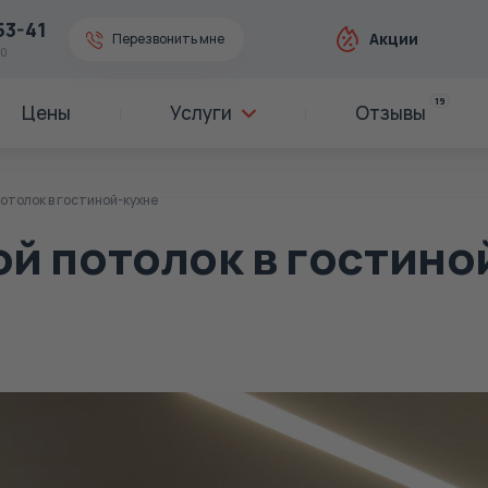
53-41
Акции
Перезвонить мне
00
19
Цены
Услуги
Отзывы
отолок в гостиной-кухне
й потолок в гостино