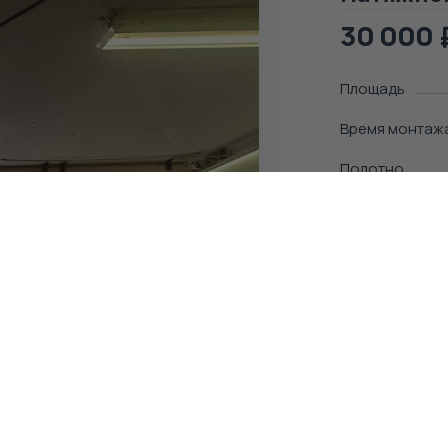
30 000
Площадь
Время монтаж
Полотно
Полное описа