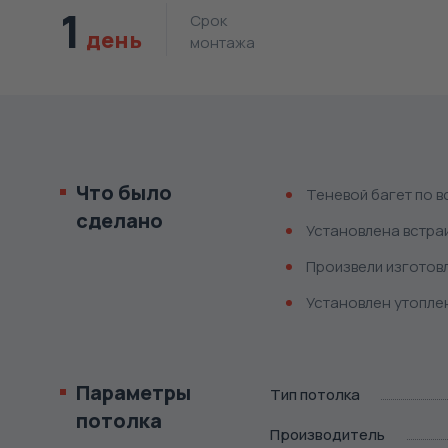
1
Срок
день
монтажа
Что было
Теневой багет по в
сделано
Установлена встра
Произвели изготовл
Установлен утоплен
Параметры
Тип потолка
потолка
Производитель