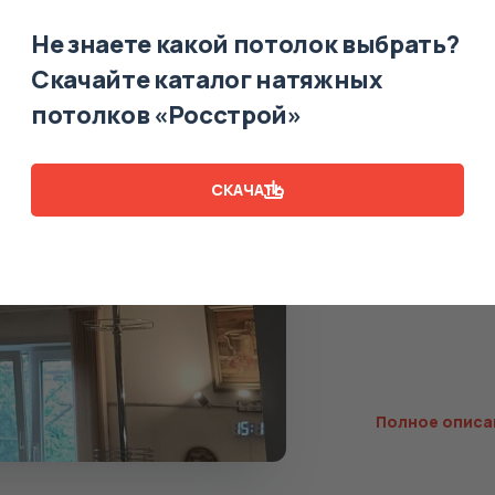
16 августа 2024
Не знаете какой потолок выбрать?
Двухуров
Скачайте каталог натяжных
65 000
потолков «Росстрой»
Площадь
СКАЧАТЬ
Время монтаж
Полотно
Полное описа