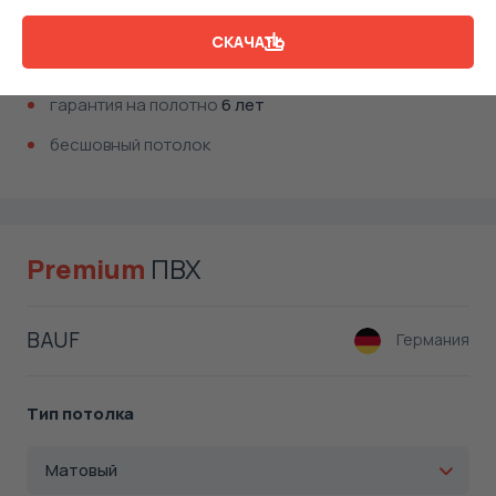
толщина пленки
80 мкр
СКАЧАТЬ
плотность материала
150 гр/м2
гарантия на полотно
6 лет
бесшовный потолок
Premium
ПВХ
BAUF
Германия
Тип потолка
Матовый