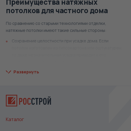
Преимущества натяжных
потолков для частного дома
По сравнению со старыми технологиями отделки,
натяжные потолки имеют такие сильные стороны:
Сохранение целостности при усадке дома. Если
потолок изготовлен из гипсокартона или оштукатурен,
то даже незначительная усадка приводит к его
повреждению. В случае натяжных конструкций таких
проблем не возникает.
Развернуть
Устойчивость к протечке. В частных домах потолки из
традиционных отделочных материалов нередко
намокают. А из ПВХ-пленки, собирая воду,
растягиваются, но не рвутся. И если на побеленных или
оклеенных потолках остаются пятна после протечки, то
натяжные конструкции после удаления воды
Каталог
возвращают свой прежний внешний вид без дефектов.
Разнообразные конфигурации конструкций. Это очень