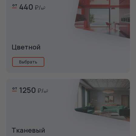
440
от
м
2
Цветной
Выбрать
1250
от
м
2
Тканевый