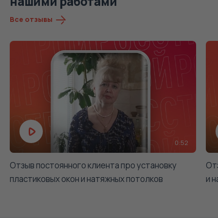
нашими работами
Все отзывы
0:52
Отзыв постоянного клиента про установку
От
пластиковых окон и натяжных потолков
и 