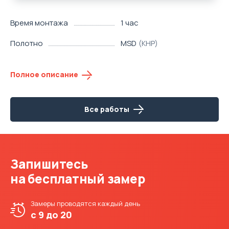
Время монтажа
1 час
Полотно
MSD
(КНР)
Полное описание
Все работы
Запишитесь
на бесплатный замер
Замеры проводятся
каждый день
с 9 до 20